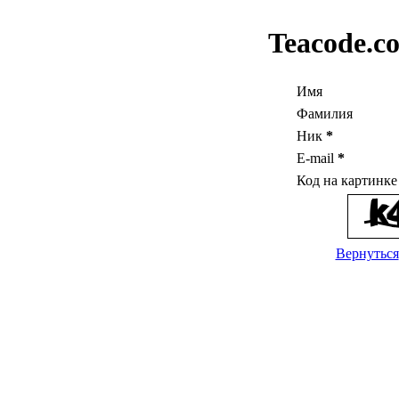
Teacode.c
Имя
Фамилия
Ник
*
E-mail
*
Код на картинк
Вернуться