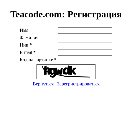
Teacode.com:
Регистрация
Имя
Фамилия
Ник
*
E-mail
*
Код на картинке
*
Вернуться
Зарегристрироваться