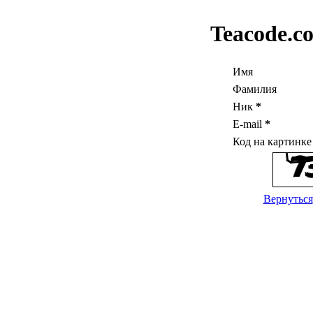
Teacode.c
Имя
Фамилия
Ник
*
E-mail
*
Код на картинк
Вернуться