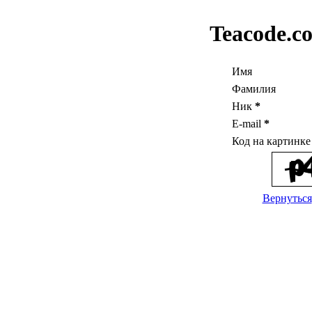
Teacode.c
Имя
Фамилия
Ник
*
E-mail
*
Код на картинк
Вернуться