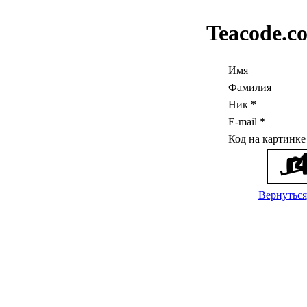
Teacode.c
Имя
Фамилия
Ник
*
E-mail
*
Код на картинк
Вернуться