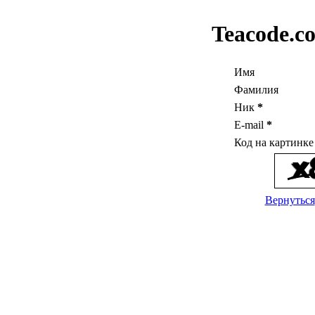
Teacode.c
Имя
Фамилия
Ник
*
E-mail
*
Код на картинк
Вернуться