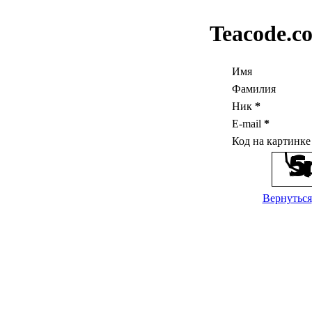
Teacode.c
Имя
Фамилия
Ник
*
E-mail
*
Код на картинк
Вернуться