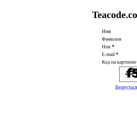
Teacode.c
Имя
Фамилия
Ник
*
E-mail
*
Код на картинк
Вернуться