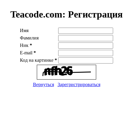
Teacode.com:
Регистрация
Имя
Фамилия
Ник
*
E-mail
*
Код на картинке
*
Вернуться
Зарегристрироваться