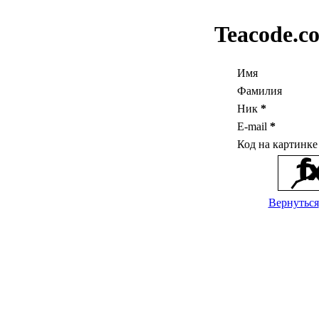
Teacode.c
Имя
Фамилия
Ник
*
E-mail
*
Код на картинк
Вернуться