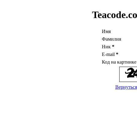
Teacode.c
Имя
Фамилия
Ник
*
E-mail
*
Код на картинк
Вернуться