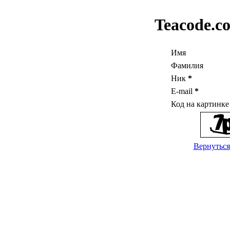
Teacode.c
Имя
Фамилия
Ник
*
E-mail
*
Код на картинк
Вернуться