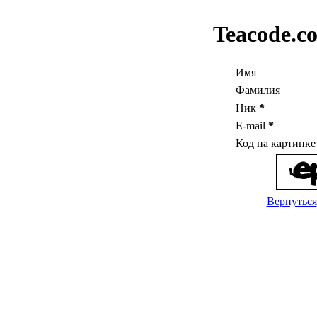
Teacode.c
Имя
Фамилия
Ник
*
E-mail
*
Код на картинк
Вернуться