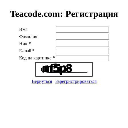
Teacode.com:
Регистрация
Имя
Фамилия
Ник
*
E-mail
*
Код на картинке
*
Вернуться
Зарегристрироваться