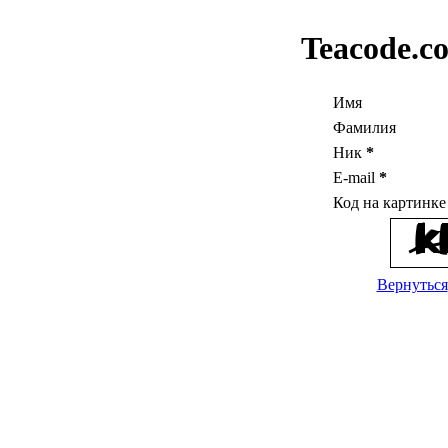
Teacode.c
Имя
Фамилия
Ник
*
E-mail
*
Код на картинк
Вернуться