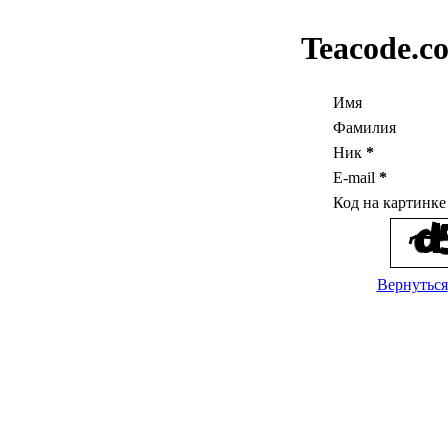
Teacode.c
Имя
Фамилия
Ник
*
E-mail
*
Код на картинк
Вернуться