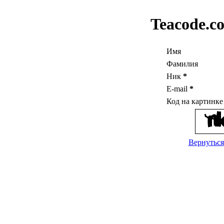
Teacode.c
Имя
Фамилия
Ник
*
E-mail
*
Код на картинк
Вернуться