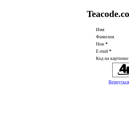
Teacode.c
Имя
Фамилия
Ник
*
E-mail
*
Код на картинк
Вернуться