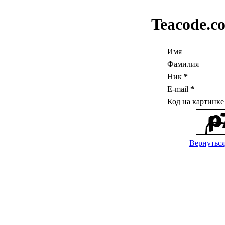
Teacode.c
Имя
Фамилия
Ник
*
E-mail
*
Код на картинк
Вернуться