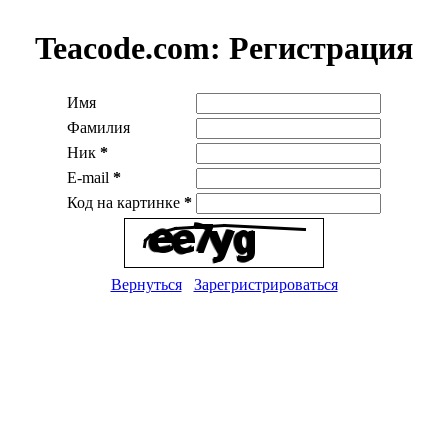
Teacode.com:
Регистрация
Имя
Фамилия
Ник
*
E-mail
*
Код на картинке
*
Вернуться
Зарегристрироваться