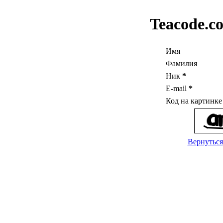
Teacode.c
Имя
Фамилия
Ник
*
E-mail
*
Код на картинк
Вернуться