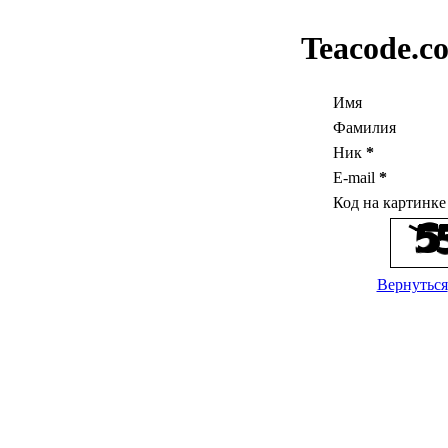
Teacode.c
Имя
Фамилия
Ник
*
E-mail
*
Код на картинк
Вернуться