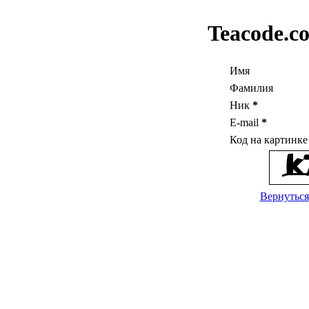
Teacode.c
Имя
Фамилия
Ник
*
E-mail
*
Код на картинк
Вернуться