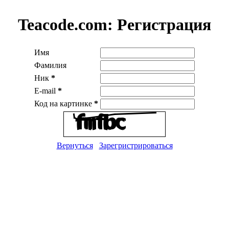
Teacode.com:
Регистрация
Имя
Фамилия
Ник
*
E-mail
*
Код на картинке
*
Вернуться
Зарегристрироваться