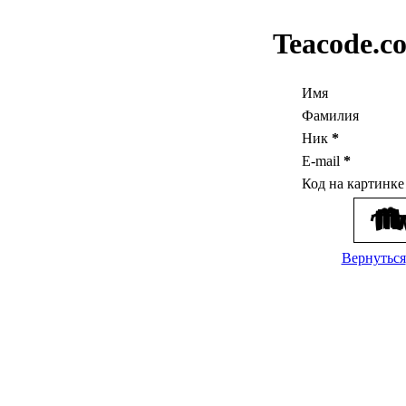
Teacode.c
Имя
Фамилия
Ник
*
E-mail
*
Код на картинк
Вернуться