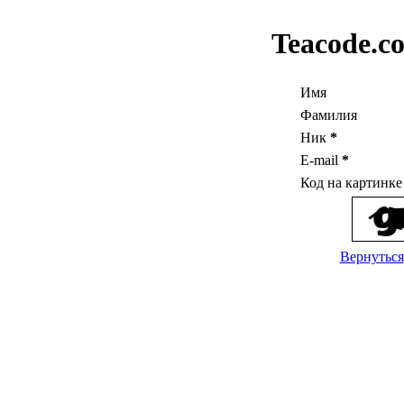
Teacode.c
Имя
Фамилия
Ник
*
E-mail
*
Код на картинк
Вернуться