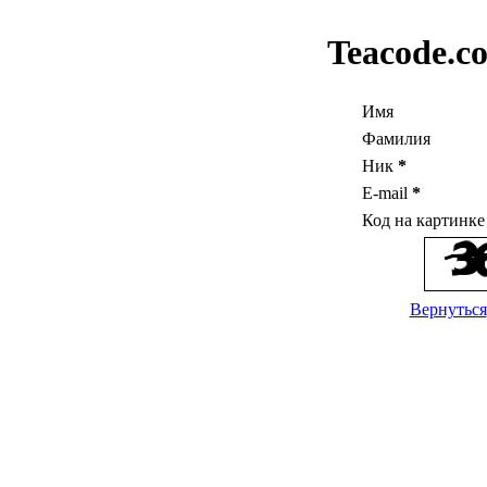
Teacode.c
Имя
Фамилия
Ник
*
E-mail
*
Код на картинк
Вернуться