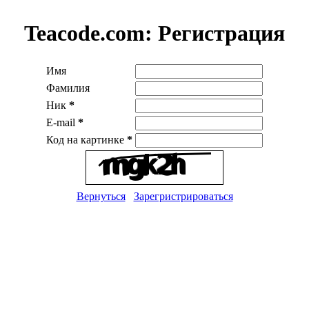
Teacode.com:
Регистрация
Имя
Фамилия
Ник
*
E-mail
*
Код на картинке
*
Вернуться
Зарегристрироваться