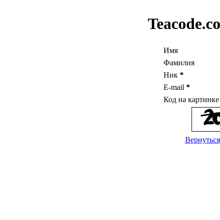
Teacode.c
Имя
Фамилия
Ник
*
E-mail
*
Код на картинк
Вернуться