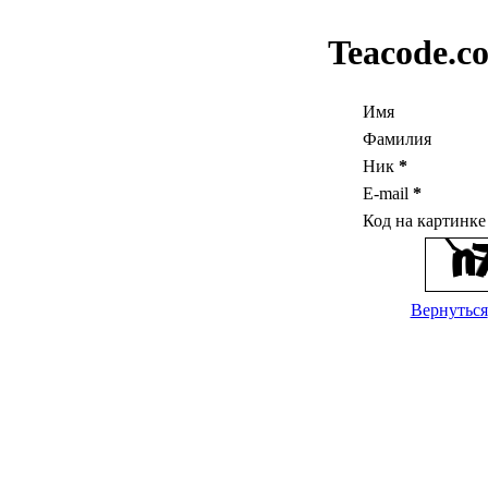
Teacode.c
Имя
Фамилия
Ник
*
E-mail
*
Код на картинк
Вернуться