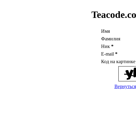
Teacode.c
Имя
Фамилия
Ник
*
E-mail
*
Код на картинк
Вернуться