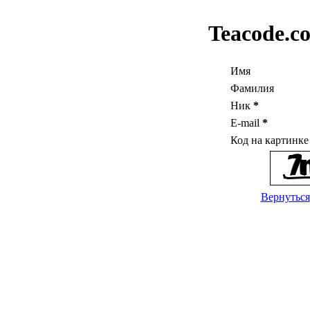
Teacode.c
Имя
Фамилия
Ник
*
E-mail
*
Код на картинк
Вернуться