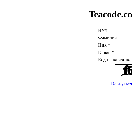
Teacode.c
Имя
Фамилия
Ник
*
E-mail
*
Код на картинк
Вернуться