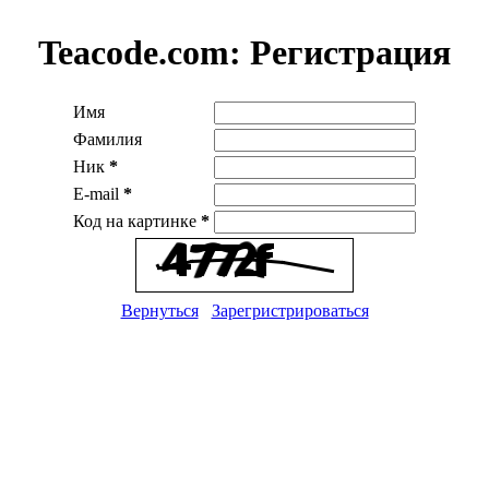
Teacode.com:
Регистрация
Имя
Фамилия
Ник
*
E-mail
*
Код на картинке
*
Вернуться
Зарегристрироваться