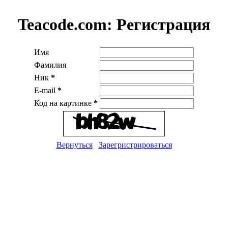
Teacode.com:
Регистрация
Имя
Фамилия
Ник
*
E-mail
*
Код на картинке
*
Вернуться
Зарегристрироваться