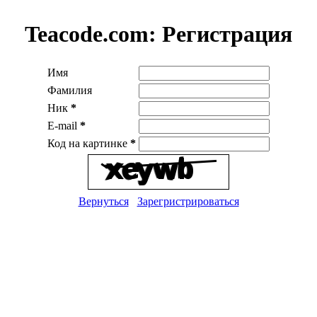
Teacode.com:
Регистрация
Имя
Фамилия
Ник
*
E-mail
*
Код на картинке
*
Вернуться
Зарегристрироваться