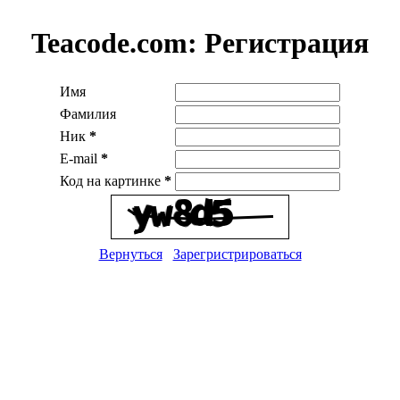
Teacode.com:
Регистрация
Имя
Фамилия
Ник
*
E-mail
*
Код на картинке
*
Вернуться
Зарегристрироваться