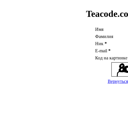
Teacode.c
Имя
Фамилия
Ник
*
E-mail
*
Код на картинк
Вернуться