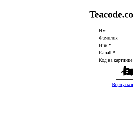
Teacode.c
Имя
Фамилия
Ник
*
E-mail
*
Код на картинк
Вернуться