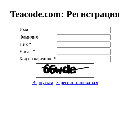
Teacode.com:
Регистрация
Имя
Фамилия
Ник
*
E-mail
*
Код на картинке
*
Вернуться
Зарегристрироваться