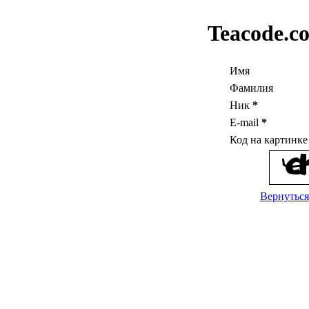
Teacode.c
Имя
Фамилия
Ник
*
E-mail
*
Код на картинк
Вернуться