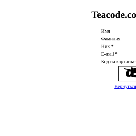
Teacode.c
Имя
Фамилия
Ник
*
E-mail
*
Код на картинк
Вернуться