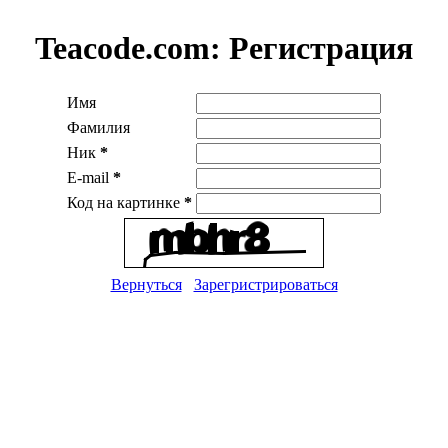
Teacode.com:
Регистрация
Имя
Фамилия
Ник
*
E-mail
*
Код на картинке
*
Вернуться
Зарегристрироваться