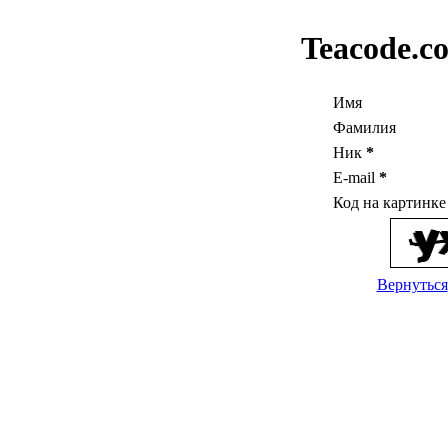
Teacode.c
Имя
Фамилия
Ник
*
E-mail
*
Код на картинк
Вернуться