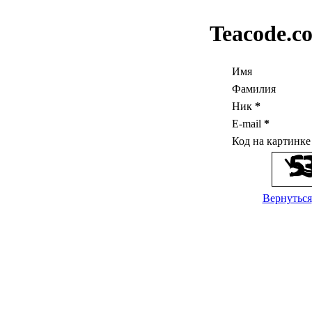
Teacode.c
Имя
Фамилия
Ник
*
E-mail
*
Код на картинк
Вернуться