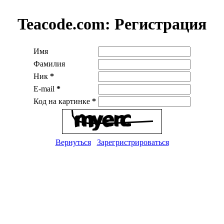
Teacode.com:
Регистрация
Имя
Фамилия
Ник
*
E-mail
*
Код на картинке
*
Вернуться
Зарегристрироваться