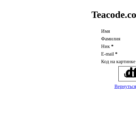
Teacode.c
Имя
Фамилия
Ник
*
E-mail
*
Код на картинк
Вернуться