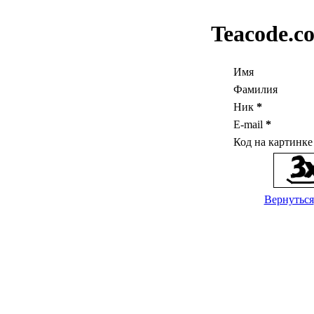
Teacode.c
Имя
Фамилия
Ник
*
E-mail
*
Код на картинк
Вернуться