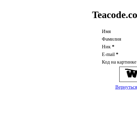
Teacode.c
Имя
Фамилия
Ник
*
E-mail
*
Код на картинк
Вернуться