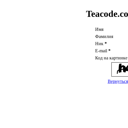
Teacode.c
Имя
Фамилия
Ник
*
E-mail
*
Код на картинк
Вернуться